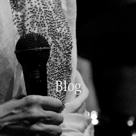
Home
01.
Beginner's Guide
02.
Live Schedule
03.
Food＆Drink
04.
Blog
Floor Guide
05.
Access
06.