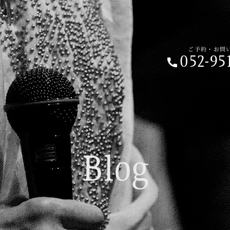
ご予約・お問い合わせ
052-951-6
ご予約・お問
052-95
ご予約の前に
Home
01.
Blog
Beginner's 
02.
Live Schedu
03.