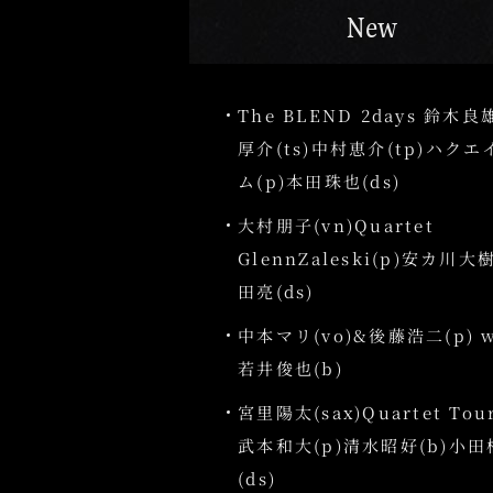
New
The BLEND 2days 鈴木良
厚介(ts)中村恵介(tp)ハク
ム(p)本田珠也(ds)
大村朋子(vn)Quartet
GlennZaleski(p)安カ川大
田亮(ds)
中本マリ(vo)&後藤浩二(p) w
若井俊也(b)
宮里陽太(sax)Quartet Tour
武本和大(p)清水昭好(b)小
(ds)