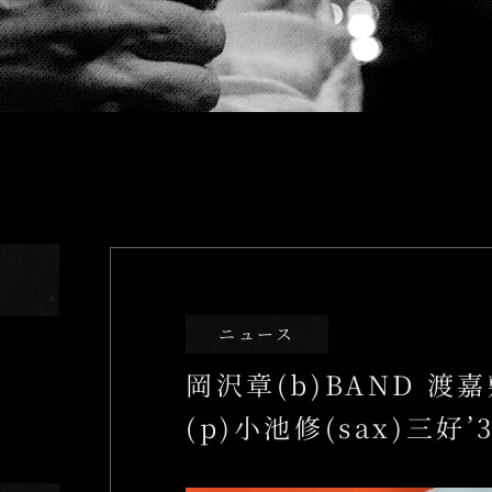
Food＆Drin
04.
Floor Guide
05.
Access
06.
姉妹店のご案内
ニュース
岡沢章(b)BAND 渡
(p)小池修(sax)三好’