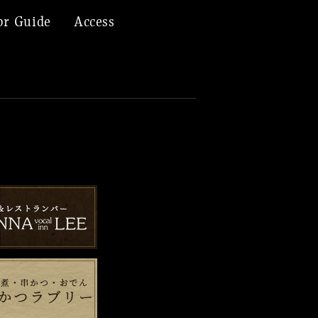
or Guide
Access