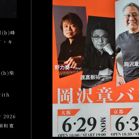
雄(b)峰
エイ・キ
樹(b)柴
ith
 2026
田桐和寛