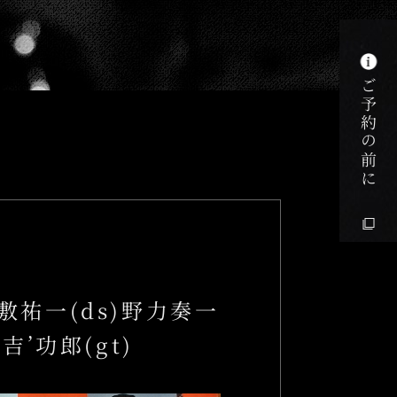
k
ご予約の前に
嘉敷祐一(ds)野力奏一
3吉’功郎(gt)