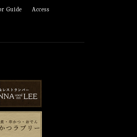
or Guide
Access