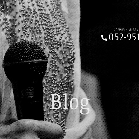
ご予約・お問い合わせ
052-951-6
ご予約・お問
052-95
ご予約の前に
Home
01.
Blog
Beginner's 
02.
Live Schedu
03.