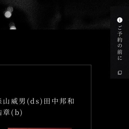
k
ご予約の前に
 森山威男(ds)田中邦和
浩章(b)