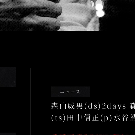
Food＆Drin
04.
Floor Guide
05.
Access
06.
姉妹店のご案内
ニュース
森山威男(ds)2days
(ts)田中信正(p)水谷