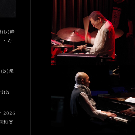
雄(b)峰
エイ・キ
樹(b)柴
ith
 2026
田桐和寛