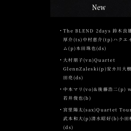
New
The BLEND 2days 鈴木良
厚介(ts)中村恵介(tp)ハク
ム(p)本田珠也(ds)
大村朋子(vn)Quartet
GlennZaleski(p)安カ川大
田亮(ds)
中本マリ(vo)&後藤浩二(p) w
若井俊也(b)
宮里陽太(sax)Quartet Tour
武本和大(p)清水昭好(b)小
(ds)