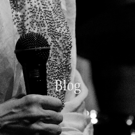
Home
01.
Beginner's Guide
02.
Live Schedule
03.
Food＆Drink
04.
Blog
Floor Guide
05.
Access
06.