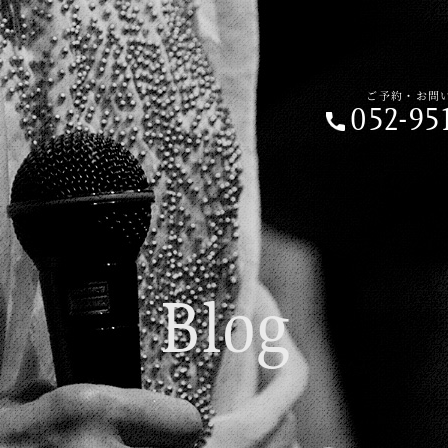
ご予約・お問い合わせ
052-951-6
ご予約・お問
052-95
ご予約の前に
Home
01.
Blog
Beginner's 
02.
Live Schedu
03.