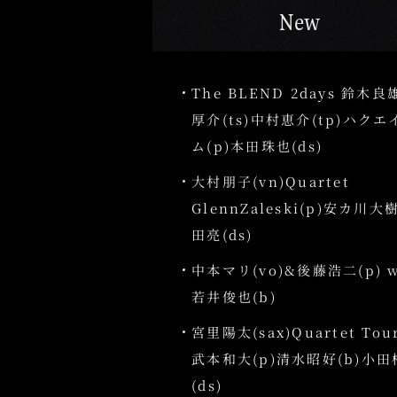
New
The BLEND 2days 鈴木良
厚介(ts)中村恵介(tp)ハク
ム(p)本田珠也(ds)
大村朋子(vn)Quartet
GlennZaleski(p)安カ川大
田亮(ds)
中本マリ(vo)&後藤浩二(p) w
若井俊也(b)
宮里陽太(sax)Quartet Tour
武本和大(p)清水昭好(b)小
(ds)