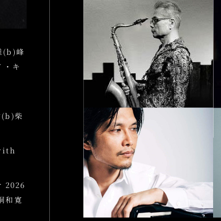
雄(b)峰
エイ・キ
樹(b)柴
ith
 2026
田桐和寛