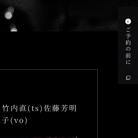
k
ご予約の前に
AZZ 竹内直(ts)佐藤芳明
子(vo)