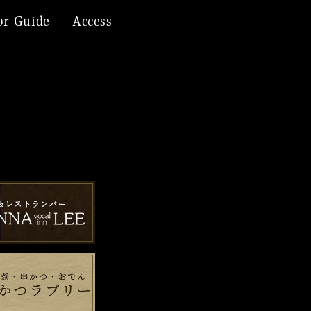
or Guide
Access