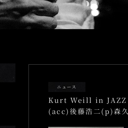
Food＆Drin
04.
Floor Guide
05.
Access
06.
姉妹店のご案内
ニュース
Kurt Weill in J
(acc)後藤浩二(p)森久