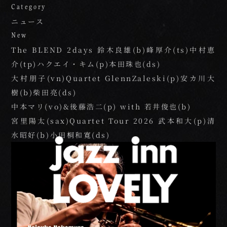
Category
Home
01.
ニュース
New
The BLEND 2days 鈴木良雄(b)峰厚介(ts)中村恵
Beginner's Guide
02.
介(tp)ハクエイ・キム(p)本田珠也(ds)
大村朋子(vn)Quartet GlennZaleski(p)安カ川大
Live Schedule
03.
樹(b)柴田亮(ds)
中本マリ(vo)&後藤浩二(p) with 若井俊也(b)
宮里陽太(sax)Quartet Tour 2026 武本和大(p)清
Food＆Drink
04.
水昭好(b)小田桐和寛(ds)
Floor Guide
05.
Access
06.