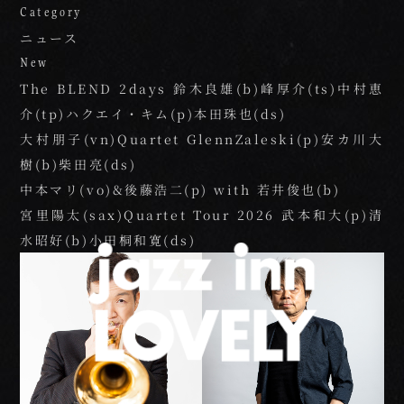
Category
Home
01.
ニュース
New
The BLEND 2days 鈴木良雄(b)峰厚介(ts)中村恵
Beginner's Guide
02.
介(tp)ハクエイ・キム(p)本田珠也(ds)
大村朋子(vn)Quartet GlennZaleski(p)安カ川大
Live Schedule
03.
樹(b)柴田亮(ds)
中本マリ(vo)&後藤浩二(p) with 若井俊也(b)
宮里陽太(sax)Quartet Tour 2026 武本和大(p)清
Food＆Drink
04.
水昭好(b)小田桐和寛(ds)
Floor Guide
05.
Access
06.