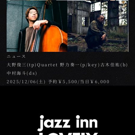
ご予約の前に
よくあるご質問
ニュース
大野俊三(tp)Quartet 野力奏一(p/key)古木佳祐(b)
姉妹店のご案内
中村海斗(ds)
2025/12/06(土) 予約￥5,500/当日￥6,000