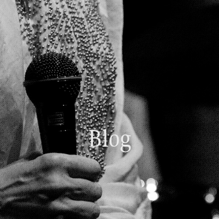
Home
01.
Beginner's Guide
02.
Live Schedule
03.
Food＆Drink
04.
Blog
Floor Guide
05.
Access
06.